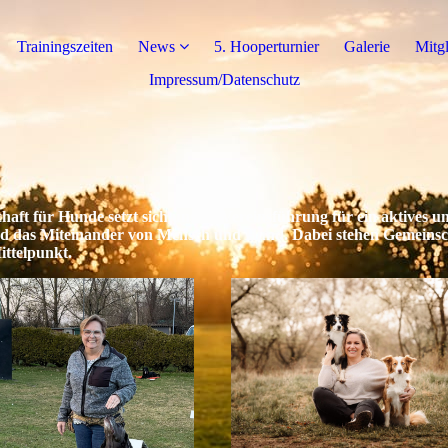
Trainingszeiten
News
5. Hooperturnier
Galerie
Mitg
Impressum/Datenschutz
aft für Hunde setzt sich unsere Vereinsführung für ein aktives 
nd das Miteinander von Mensch und Hund. Dabei stehen Gemeinsch
ittelpunkt.