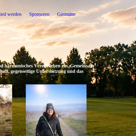
lied werden
Sponsoren
Gaststätte
und harmonisches Vereinsleben ein. Gemeinsam
aft, gegenseitige Unterstützung und das