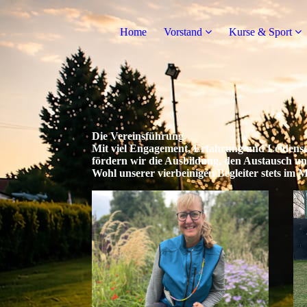
Home
Vorstand
Kurse & Sport
Die Vereinsführung
Mit viel Engagement, Erfahrung und Leidensch
fördern wir die Ausbildung, den Austausch u
Wohl unserer vierbeinigen Begleiter stets im M