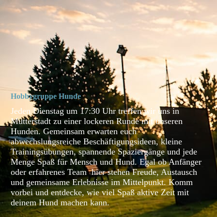
Hobbygruppe Hunde
Jeden Dienstag um 17:30 Uhr treffen wir uns in
Mutterstadt zu einer lockeren Runde mit unseren
Hunden. Gemeinsam erwarten euch
abwechslungsreiche Beschäftigungsideen, kleine
Trainingsübungen, spannende Spaziergänge und jede
Menge Spaß für Mensch und Hund. Egal ob Anfänger
oder erfahrenes Team hier stehen Freude, Austausch
und gemeinsame Erlebnisse im Mittelpunkt. Komm
vorbei und entdecke, wie viel Spaß aktive Zeit mit
deinem Hund machen kann.